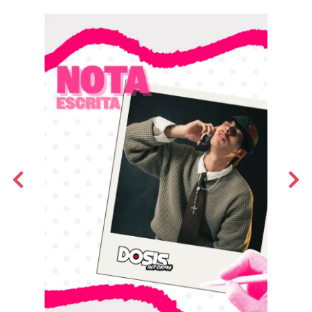
NOTAS PERIODÍSTICAS
ilism sobre denim
Cómo adaptar una 
internacional al cl
tunidades no siempre es algo malo… aunque depende del
 darle una nueva oportunidad a un jean denim que funcionaba
empo,
En Pereira, seguir tendencias internacio
Aunque en redes sociales predominan es
CLIC Y LEE MÁS