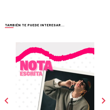
TAMBIÉN TE PUEDE INTERESAR...
NOTAS PERIODÍSTICAS
ilism sobre denim
Cómo adaptar una 
internacional al cl
tunidades no siempre es algo malo… aunque depende del
 darle una nueva oportunidad a un jean denim que funcionaba
empo,
En Pereira, seguir tendencias internacio
Aunque en redes sociales predominan es
CLIC Y LEE MÁS