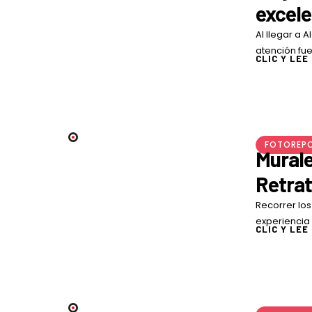
excele
Al llegar a 
atención fue
CLIC Y LEE
embargo, al
FOTOREP
Murale
Retrat
Natur
Recorrer los
experiencia 
CLIC Y LEE
murales que
su …