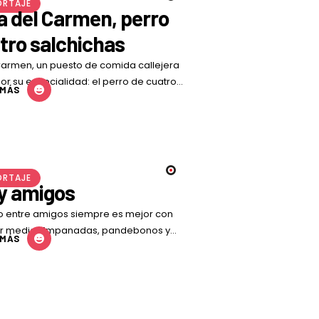
ORTAJE
la del Carmen, perro
tro salchichas
 Carmen, un puesto de comida callejera
r su especialidad: el perro de cuatro
 MÁS
el más pedido por …
ORTAJE
y amigos
 entre amigos siempre es mejor con
or medio. Empanadas, pandebonos y
 MÁS
n el combo ganador para compartir