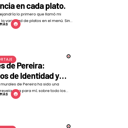
ncia en cada plato.
Alejandría lo primero que llamó mi
 la variedad de platos en el menú. Sin
 MÁS
 ser un …
ORTAJE
s de Pereira:
os de Identidad y
aleza
 murales de Pereira ha sido una
reveladora para mí; sobre todo los
 MÁS
 plasman las comunidades indígenas y