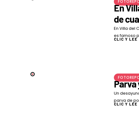
FOTOREP
En Vil
de cua
En Villa del
es famoso po
CLIC Y LEE
salchichas, 
FOTOREP
Parva 
Un desayuno
parva de p
CLIC Y LEE
buñuelos so
risas …