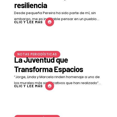
resiliencia
Desde pequeña Pereira ha sido parte de mí, sin
embargo, me es inevitable pensar en un pueblo
CLIC Y LEE MÁS
ubicado en un rinconcito de Risaralda: …
NOTAS PERIODÍSTICAS
La Juventud que
Transforma Espacios
“Jorge, Linda y Marcela rinden homenaje a uno de
los murales más significativos que han realizado”
CLIC Y LEE MÁS
Jorge Cardona, muralista de 35 años con …