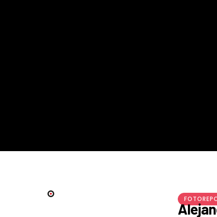
FOTOREP
Alejand