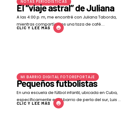
NOTAS PERIODÍSTICAS
El “viaje astral” de Juliana
A las 4:00 p. m, me encontré con Juliana Taborda,
mientras compartíamos una taza de café.
CLIC Y LEE MÁS
Comenzó a relatarme las experiencias que ha …
MI BARRIO DIGITAL FOTOREPORTAJE
Pequeños futbolistas
En una escuela de fútbol infantil, ubicada en Cuba,
específicamente en el barrio de perla del sur, Luis y
CLIC Y LEE MÁS
Jeremías se enfrentan en …