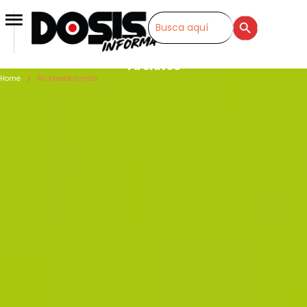
SEARCH BUTTON
Search
for:
Archivos
Home
No breadcrumbs