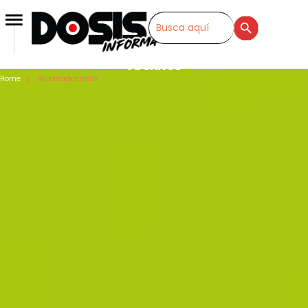
SEARCH BUTTON
Search
for:
Archivos
Home
No breadcrumbs