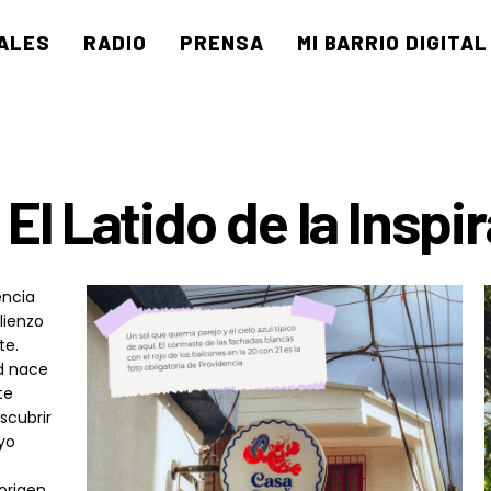
ALES
RADIO
PRENSA
MI BARRIO DIGITAL
El Latido de la Inspi
encia
lienzo
te.
ad nace
te
scubrir
yo
origen,