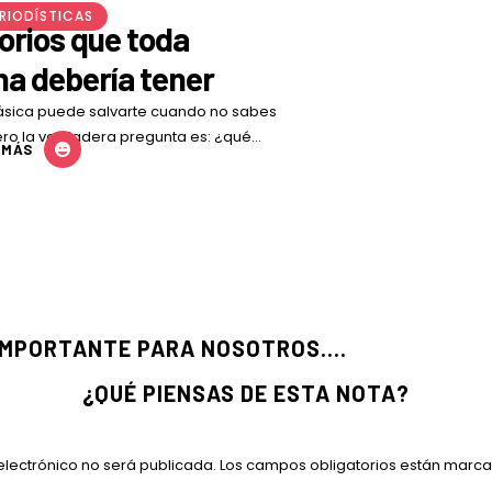
O DIGITAL FOTOREPORTAJE
lá del estigma
je retrata la vida cotidiana en Villa
ravés de sus espacios, murales,
 MÁS
y el Megacable.Las imágenes muestran
 IMPORTANTE PARA NOSOTROS....
¿QUÉ PIENSAS DE ESTA NOTA?
electrónico no será publicada.
Los campos obligatorios están marc