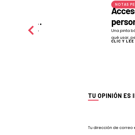
MI BARRI
 toda
Más al
a tener
Este reporta
Santana a t
varte cuando no sabes
CLIC Y LEE
miradores 
 pregunta es: ¿qué
cómo la …
 se vea más …
TU OPINIÓN ES
Tu dirección de correo 