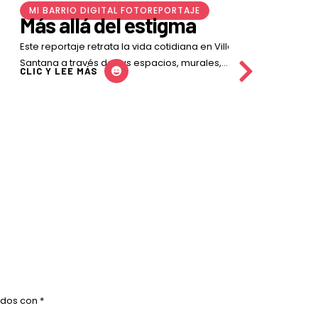
NOTAS PERIODÍSTICAS
Tu personalidad no se
puede comprar, ¿o sí?
¿Recuerdan cuando éramos niños y al correr con
zapatos nuevos nos sentíamos super rápidos? Así
CLIC Y LEE MÁS
debería sentirse la ropa que eliges. Según varios
estudios, la ropa …
ados con
*