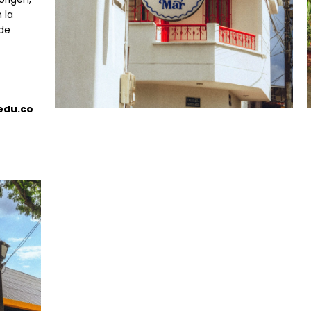
 la
de
edu.co