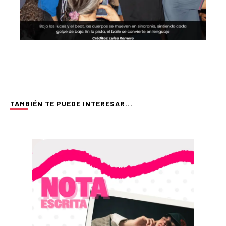
TAMBIÉN TE PUEDE INTERESAR...
NOTAS PERIODÍSTICAS
ilism sobre denim
Cómo adaptar una 
internacional al cl
tunidades no siempre es algo malo… aunque depende del
 darle una nueva oportunidad a un jean denim que funcionaba
empo,
En Pereira, seguir tendencias internacio
Aunque en redes sociales predominan es
CLIC Y LEE MÁS